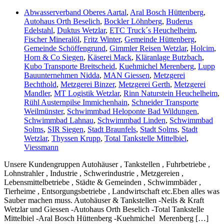
Abwasserverband Oberes Aartal
,
Aral Bosch Hüttenberg
,
Autohaus Orth Beselich
,
Bockler Löhnberg
,
Buderus
Edelstahl
,
Duktus Wetzlar
,
ETC Truck´s Heuchelheim
,
Fischer Mineralöl
,
Fritz Winter
,
Gemeinde Hüttenberg
,
Gemeinde Schöffengrund
,
Gimmler Reisen Wetzlar
,
Holcim
,
Horn & Co Siegen
,
Käserei Mack
,
Kläranlage Butzbach
,
Kubo Transporte Breitscheid
,
Kuehmichel Merenberg
,
Lupp
Bauunternehmen Nidda
,
MAN Giessen
,
Metzgerei
Bechthold
,
Metzgerei Binzer
,
Metzgerei Gerth
,
Metzgerei
Mandler
,
MT Logistik Wetzlar
,
Rinn Naturstein Heuchelheim
,
Rühl Austernpilse Immichenhain
,
Schneider Transporte
Weilmünster
,
Schwimmbad Heloponte Bad Wildungen
,
Schwimmbad Lahnau
,
Schwimmbad Linden
,
Schwimmbad
Solms
,
SIR Siegen
,
Stadt Braunfels
,
Stadt Solms
,
Stadt
Wetzlar
,
Thyssen Krupp
,
Total Tankstelle Mittelbiel
,
Viessmann
Unsere Kundengruppen Autohäuser , Tankstellen , Fuhrbetriebe ,
Lohnstrahler , Industrie , Schwerindustrie , Metzgereien ,
Lebensmittelbetriebe , Städte & Gemeinden , Schwimmbäder ,
Tierheime , Entsorgungsbetriebe , Landwirtschaft etc.Eben alles was
Sauber machen muss. Autohäuser & Tankstellen -Neils & Kraft
Wetzlar und Giessen -Autohaus Orth Beselich -Total Tankstelle
Mittelbiel -Aral Bosch Hüttenberg -Kuehmichel Merenberg […]