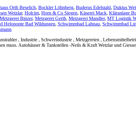
haus Orth Beselich
,
Bockler Löhnberg
,
Buderus Edelstahl
,
Duktus Wet
sen Wetzlar
,
Holcim
,
Horn & Co Siegen
,
Käserei Mack
,
Kläranlage B
Metzgerei Binzer
,
Metzgerei Gerth
,
Metzgerei Mandler
,
MT Logistik W
 Heloponte Bad Wildungen
,
Schwimmbad Lahnau
,
Schwimmbad Li
smann
strahler , Industrie , Schwerindustrie , Metzgereien , Lebensmittelbe
en muss. Autohäuser & Tankstellen -Neils & Kraft Wetzlar und Giessen