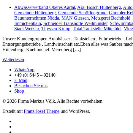
Abwasserverband Oberes Aartal
,
Aral Bosch Hüttenberg
,
Auto
Gemeinde Hüttenberg
,
Gemeinde Schöffengrund
,
Gimmler Rei
Bauunternehmen Nidda
,
MAN Giessen
,
Metzgerei Bechthold
,
Immichenhain
,
Schneider Transporte Weilmünster
,
Schwimmbad
Stadt Wetzlar
,
Thyssen Krupp
,
Total Tankstelle Mittelbiel
,
Vies
Unsere Kundengruppen Autohäuser , Tankstellen , Fuhrbetriebe , Lohn
Entsorgungsbetriebe , Landwirtschaft etc.Eben alles was Sauber mach
Hüttenberg -Kuehmichel Merenberg […]
Weiterlesen
WhatsApp
+49 (0) 6445 – 92140
E-Mail
Besuchen Sie uns
Shop
© 2026 Firma Markus Völk. Alle Rechte vorbehalten.
Erstellt mit
Franz Josef Theme
und WordPress.