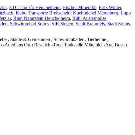
zlar
,
ETC Truck´s Heuchelheim
,
Fischer Mineralöl
,
Fritz Winter
,
utzbach
,
Kubo Transporte Breitscheid
,
Kuehmichel Merenberg
,
Lupp
etzlar
,
Rinn Naturstein Heuchelheim
,
Rühl Austernpilse
nden
,
Schwimmbad Solms
,
SIR Siegen
,
Stadt Braunfels
,
Stadt Solms
,
triebe , Städte & Gemeinden , Schwimmbäder , Tierheime ,
 -Autohaus Orth Beselich -Total Tankstelle Mittelbiel -Aral Bosch