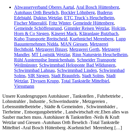
Abwasserverband Oberes Aartal
,
Aral Bosch Hüttenberg
,
Autohaus Orth Beselich
,
Bockler Löhnberg
,
Buderus
Edelstahl
,
Duktus Wetzlar
,
ETC Truck´s Heuchelheim
,
Fischer Mineralöl
,
Fritz Winter
,
Gemeinde Hüttenberg
,
Gemeinde Schöffengrund
,
Gimmler Reisen Wetzlar
,
Holcim
,
Horn & Co Siegen
,
Käserei Mack
,
Kläranlage Butzbach
,
Kubo Transporte Breitscheid
,
Kuehmichel Merenberg
,
Lupp
Bauunternehmen Nidda
,
MAN Giessen
,
Metzgerei
Bechthold
,
Metzgerei Binzer
,
Metzgerei Gerth
,
Metzgerei
Mandler
,
MT Logistik Wetzlar
,
Rinn Naturstein Heuchelheim
,
Rühl Austernpilse Immichenhain
,
Schneider Transporte
Weilmünster
,
Schwimmbad Heloponte Bad Wildungen
,
Schwimmbad Lahnau
,
Schwimmbad Linden
,
Schwimmbad
Solms
,
SIR Siegen
,
Stadt Braunfels
,
Stadt Solms
,
Stadt
Wetzlar
,
Thyssen Krupp
,
Total Tankstelle Mittelbiel
,
Viessmann
Unsere Kundengruppen Autohäuser , Tankstellen , Fuhrbetriebe ,
Lohnstrahler , Industrie , Schwerindustrie , Metzgereien ,
Lebensmittelbetriebe , Städte & Gemeinden , Schwimmbäder ,
Tierheime , Entsorgungsbetriebe , Landwirtschaft etc.Eben alles was
Sauber machen muss. Autohäuser & Tankstellen -Neils & Kraft
Wetzlar und Giessen -Autohaus Orth Beselich -Total Tankstelle
Mittelbiel -Aral Bosch Hüttenberg -Kuehmichel Merenberg […]