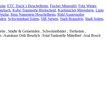
zlar
,
ETC Truck´s Heuchelheim
,
Fischer Mineralöl
,
Fritz Winter
,
utzbach
,
Kubo Transporte Breitscheid
,
Kuehmichel Merenberg
,
Lupp
etzlar
,
Rinn Naturstein Heuchelheim
,
Rühl Austernpilse
nden
,
Schwimmbad Solms
,
SIR Siegen
,
Stadt Braunfels
,
Stadt Solms
,
triebe , Städte & Gemeinden , Schwimmbäder , Tierheime ,
 -Autohaus Orth Beselich -Total Tankstelle Mittelbiel -Aral Bosch