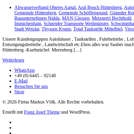
Abwasserverband Oberes Aartal
,
Aral Bosch Hüttenberg
,
Auto
Gemeinde Hüttenberg
,
Gemeinde Schöffengrund
,
Gimmler Rei
Bauunternehmen Nidda
,
MAN Giessen
,
Metzgerei Bechthold
,
Immichenhain
,
Schneider Transporte Weilmünster
,
Schwimmbad
Stadt Wetzlar
,
Thyssen Krupp
,
Total Tankstelle Mittelbiel
,
Vies
Unsere Kundengruppen Autohäuser , Tankstellen , Fuhrbetriebe , Lohn
Entsorgungsbetriebe , Landwirtschaft etc.Eben alles was Sauber mach
Hüttenberg -Kuehmichel Merenberg […]
Weiterlesen
WhatsApp
+49 (0) 6445 – 92140
E-Mail
Besuchen Sie uns
Shop
© 2026 Firma Markus Völk. Alle Rechte vorbehalten.
Erstellt mit
Franz Josef Theme
und WordPress.