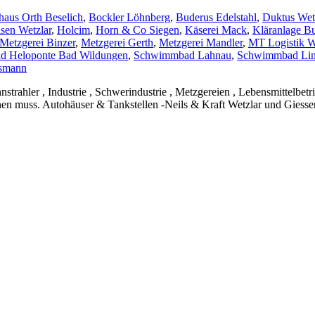
haus Orth Beselich
,
Bockler Löhnberg
,
Buderus Edelstahl
,
Duktus Wet
sen Wetzlar
,
Holcim
,
Horn & Co Siegen
,
Käserei Mack
,
Kläranlage B
Metzgerei Binzer
,
Metzgerei Gerth
,
Metzgerei Mandler
,
MT Logistik W
 Heloponte Bad Wildungen
,
Schwimmbad Lahnau
,
Schwimmbad Li
smann
strahler , Industrie , Schwerindustrie , Metzgereien , Lebensmittelbe
en muss. Autohäuser & Tankstellen -Neils & Kraft Wetzlar und Giessen